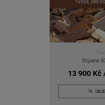
TVRDÉ DŘEVO
Tvr
Štípané 3
13 900 Kč 
OBJ