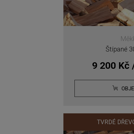
Měk
Štípané 
9 200 Kč 
OBJ
TVRDÉ DŘEVO