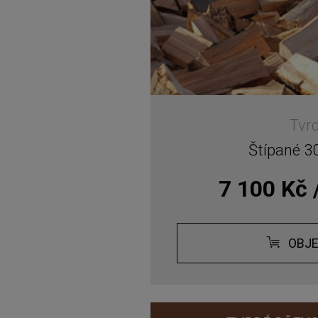
Tvr
Štípané 3
7 100 Kč 
OBJ