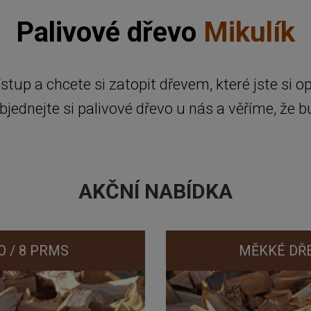
Palivové dřevo
Mikulík
stup a chcete si zatopit dřevem, které jste si op
bjednejte si palivové dřevo u nás a věříme, že b
AKČNÍ NABÍDKA
 / 8 PRMS
MĚKKÉ DŘE