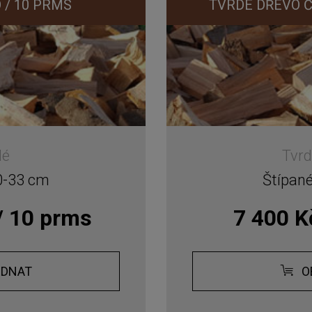
 / 10 PRMS
TVRDÉ DŘEVO Č
dé
Tvrd
0-33 cm
Štípan
/ 10 prms
7 400 K
EDNAT
O