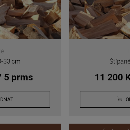
dé
T
0-33 cm
Štípan
/ 5 prms
11 200 K
EDNAT
O