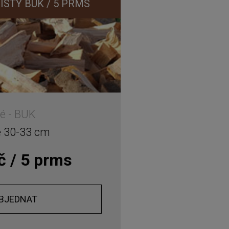
ISTÝ BUK / 5 PRMS
é - BUK
é 30-33 cm
č / 5 prms
BJEDNAT