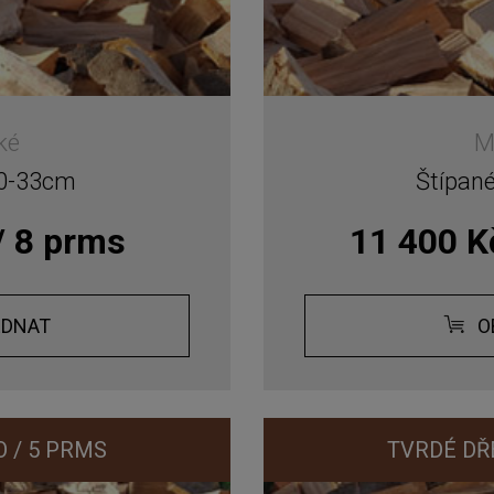
ké
M
30-33cm
Štípan
/ 8 prms
11 400 K
EDNAT
O
 / 5 PRMS
TVRDÉ DŘ