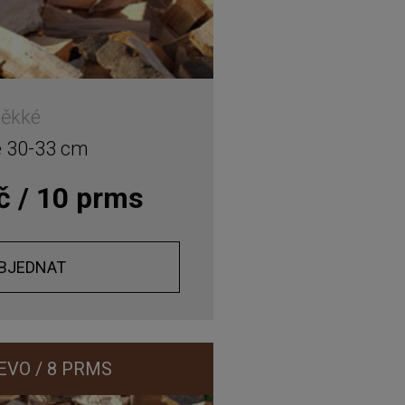
ěkké
é 30-33 cm
č / 10 prms
BJEDNAT
EVO / 8 PRMS