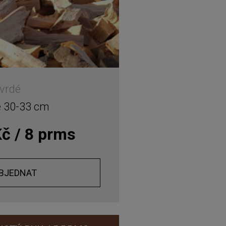
vrdé
é 30-33 cm
č / 8 prms
BJEDNAT