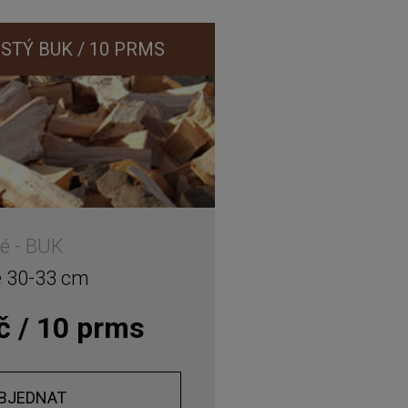
STÝ BUK / 10 PRMS
é - BUK
é 30-33 cm
č / 10 prms
BJEDNAT