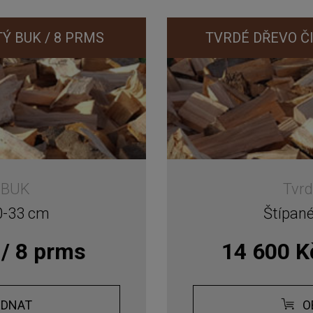
Ý BUK / 8 PRMS
TVRDÉ DŘEVO ČI
- BUK
Tvrd
0-33 cm
Štípan
 / 8 prms
14 600 K
EDNAT
O